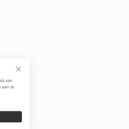
uik van
n aan te