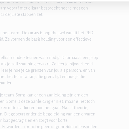
bespreken om hiervan te leren. Ook een luisterend oor
 team vooraf met elkaar bespreekt hoe je met een
ar de juiste stappen zet.
 van het team. De cursus is opgebouwd vanuit het RED-
eid. Ze vormen de basishouding voor een effectieve
rt elkaar ondersteunen waar nodig. Daarnaast leer je op
ls je zelf spanning ervaart. Zo leer je bijvoorbeeld
leer je hoe je de grenzen van jou als persoon, en van
t het team waar jullie grens ligt en hoe je die
 manier.
n je team. Soms kan er een aanleiding zijn om een
en. Soms is deze aanleiding er niet, maar is het toch
ken of te evalueren hoe het gaat. Naast theorie,
en. Dit gebeurt onder de begeleiding van een ervaren
r laat gedrag zien en zorgt voor korte
 Er worden in principe geen uitgebreide rollenspellen