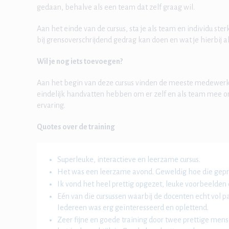
gedaan, behalve als een team dat zelf graag wil.
Aan het einde van de cursus, sta je als team en individu ste
bij grensoverschrijdend gedrag kan doen en wat je hierbij
Wil je nog iets toevoegen?
Aan het begin van deze cursus vinden de meeste medewerker
eindelijk handvatten hebben om er zelf en als team mee o
ervaring.
Quotes over de training
Superleuke, interactieve en leerzame cursus.
Het was een leerzame avond. Geweldig hoe die gepr
Ik vond het heel prettig opgezet, leuke voorbeelden
Eén van die cursussen waarbij de docenten echt vol pa
Iedereen was erg geïnteresseerd en oplettend.
Zeer fijne en goede training door twee prettige men