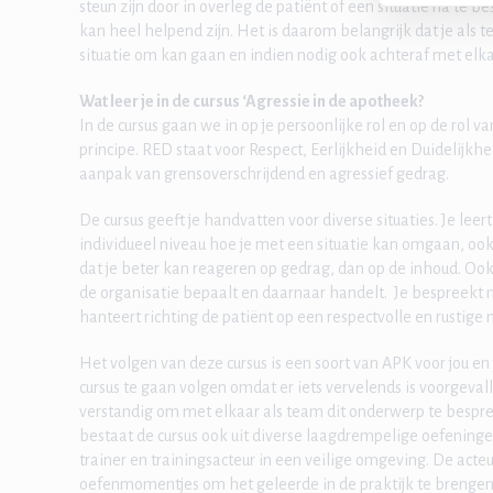
steun zijn door in overleg de patiënt of een situatie na te 
kan heel helpend zijn. Het is daarom belangrijk dat je als
situatie om kan gaan en indien nodig ook achteraf met elka
Wat leer je in de cursus ‘Agressie in de apotheek?
In de cursus gaan we in op je persoonlijke rol en op de rol
principe. RED staat voor Respect, Eerlijkheid en Duidelijkh
aanpak van grensoverschrijdend en agressief gedrag.
De cursus geeft je handvatten voor diverse situaties. Je lee
individueel niveau hoe je met een situatie kan omgaan, ook a
dat je beter kan reageren op gedrag, dan op de inhoud. Ook 
de organisatie bepaalt en daarnaar handelt. Je bespreekt me
hanteert richting de patiënt op een respectvolle en rustige
Het volgen van deze cursus is een soort van APK voor jou e
cursus te gaan volgen omdat er iets vervelends is voorgevall
verstandig om met elkaar als team dit onderwerp te bespre
bestaat de cursus ook uit diverse laagdrempelige oefening
trainer en trainingsacteur in een veilige omgeving. De acteu
oefenmomentjes om het geleerde in de praktijk te brengen.