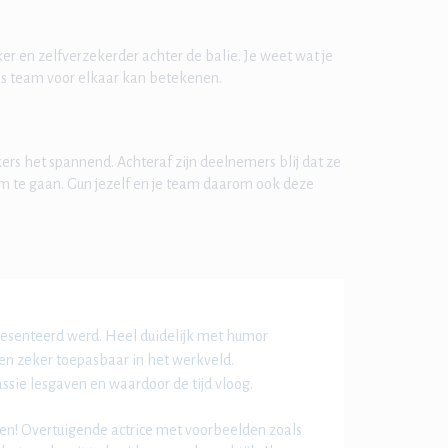
rker en zelfverzekerder achter de balie. Je weet wat je
 als team voor elkaar kan betekenen.
s het spannend. Achteraf zijn deelnemers blij dat ze
m te gaan. Gun jezelf en je team daarom ook deze
esenteerd werd. Heel duidelijk met humor
 en zeker toepasbaar in het werkveld.
ssie lesgaven en waardoor de tijd vloog.
sen! Overtuigende actrice met voorbeelden zoals