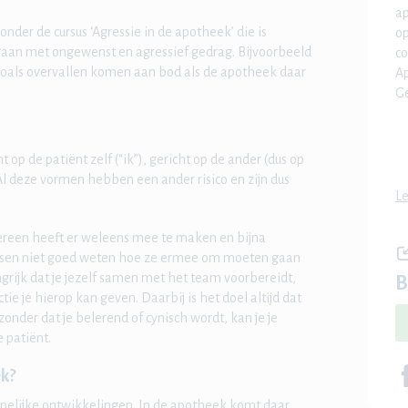
ap
der de cursus ‘Agressie in de apotheek’ die is
op
aan met ongewenst en agressief gedrag. Bijvoorbeeld
co
oals overvallen komen aan bod als de apotheek daar
Ap
Ge
 op de patiënt zelf (“ik”), gericht op de ander (dus op
. Al deze vormen hebben een ander risico en zijn dus
Le
ereen heeft er weleens mee te maken en bijna
nsen niet goed weten hoe ze ermee om moeten gaan
grijk dat je jezelf samen met het team voorbereidt,
B
tie je hierop kan geven. Daarbij is het doel altijd dat
 zonder dat je belerend of cynisch wordt, kan je je
 patiënt.
ek?
elijke ontwikkelingen. In de apotheek komt daar