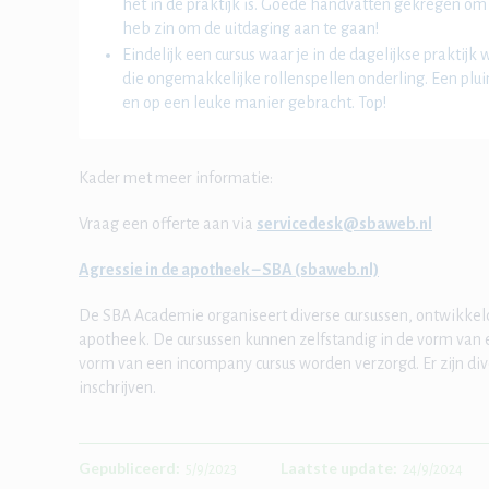
het in de praktijk is. Goede handvatten gekregen om h
heb zin om de uitdaging aan te gaan!
Eindelijk een cursus waar je in de dagelijkse praktijk
die ongemakkelijke rollenspellen onderling. Een plui
en op een leuke manier gebracht. Top!
Kader met meer informatie:
Vraag een offerte aan via
servicedesk@sbaweb.nl
Agressie in de apotheek – SBA (sbaweb.nl)
De SBA Academie organiseert diverse cursussen, ontwikke
apotheek. De cursussen kunnen zelfstandig in de vorm van ee
vorm van een incompany cursus worden verzorgd. Er zijn div
inschrijven.
Gepubliceerd:
Laatste update:
5/9/2023
24/9/2024