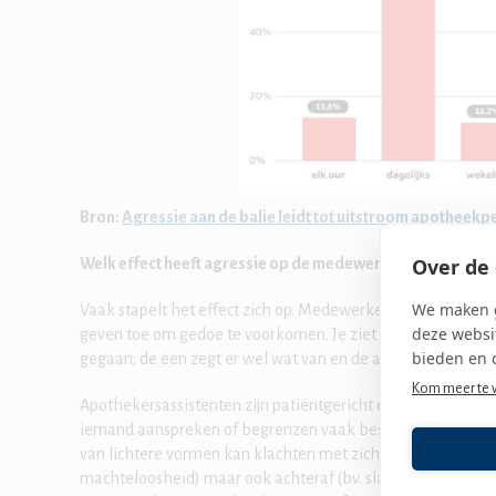
Bron:
Agressie aan de balie leidt tot uitstroom apotheekp
Over de 
Welk effect heeft agressie op de medewerker binnen de a
We maken g
Vaak stapelt het effect zich op. Medewerkers voelen macht
deze websit
geven toe om gedoe te voorkomen. Je ziet vaak dat binnen
bieden en 
gegaan; de een zegt er wel wat van en de ander niet.
Kom meer te 
Apothekersassistenten zijn patiëntgericht en willen de patië
iemand aanspreken of begrenzen vaak best een uitdaging. E
van lichtere vormen kan klachten met zich meebrengen op
machteloosheid) maar ook achteraf (bv. slapeloosheid, angs