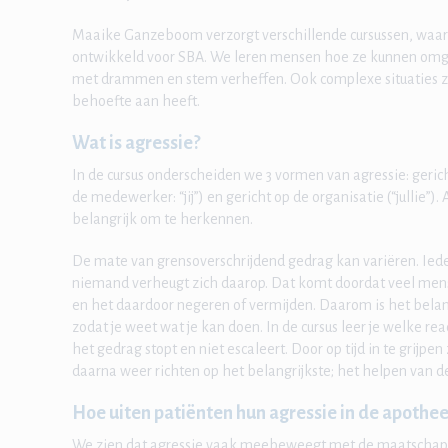
Maaike Ganzeboom verzorgt verschillende cursussen, waaron
ontwikkeld voor SBA. We leren mensen hoe ze kunnen omg
met drammen en stem verheffen. Ook complexe situaties z
behoefte aan heeft.
Wat is agressie?
In de cursus onderscheiden we 3 vormen van agressie: gericht
de medewerker: “jij”) en gericht op de organisatie (“jullie”)
belangrijk om te herkennen.
De mate van grensoverschrijdend gedrag kan variëren. Ied
niemand verheugt zich daarop. Dat komt doordat veel me
en het daardoor negeren of vermijden. Daarom is het belan
zodat je weet wat je kan doen. In de cursus leer je welke reac
het gedrag stopt en niet escaleert. Door op tijd in te grijpen
daarna weer richten op het belangrijkste; het helpen van de
Hoe uiten patiënten hun agressie in de apothe
We zien dat agressie vaak meebeweegt met de maatschapp