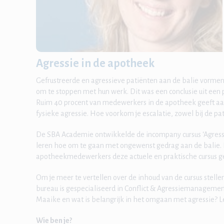
Agressie in de apotheek
Gefrustreerde en agressieve patiënten aan de balie vormen
om te stoppen met hun werk. Dit was een conclusie uit ee
Ruim 40 procent van medewerkers in de apotheek geeft aa
fysieke agressie. Hoe voorkom je escalatie, zowel bij de pati
De SBA Academie ontwikkelde de incompany cursus ‘Agress
leren hoe om te gaan met ongewenst gedrag aan de balie. 
apotheekmedewerkers deze actuele en praktische cursus 
Om je meer te vertellen over de inhoud van de cursus ste
bureau is gespecialiseerd in Conflict & Agressiemanagement
Maaike en wat is belangrijk in het omgaan met agressie? Le
Wie ben je?