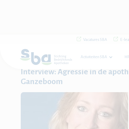
Vacatures SBA
E-lea
Activiteiten SBA
HR
Home

Nieuws

Interview: Agressie in de apotheek door Ma
Interview: Agressie in de apo
Ganzeboom