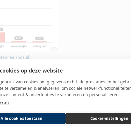
ersoneel (nos.nl)
cookies op deze website
potheek? En op het team?
ebruik van cookies om gegevens m.b.t. de prestaties en het gebr
eloosheid, gaan situaties of personen vermijden of
e te verzamelen & analyseren, om sociale netwerkfunctionaliteite
 het team verschillend met het gedrag om wordt
onze content & advertenties te verbeteren en personaliseren.
weten
nt aan de balie graag van dienst zijn. Daardoor is
en situatie met flinke agressie of een opeenstapeling
Alle cookies toestaan
Cookie-instellingen
 het moment zelf (bv. gevoel van onmacht en
t of uitval door een burn-out). Collega’s kunnen een