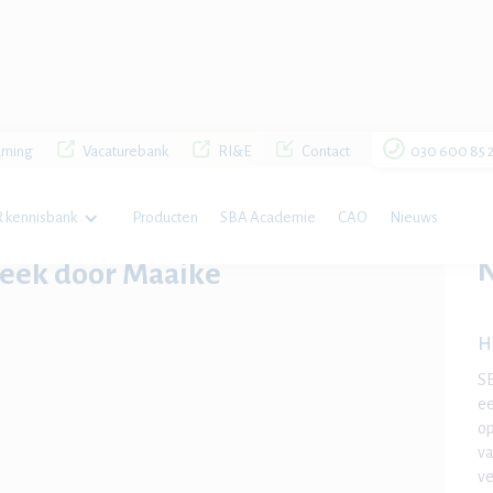
rning
Vacaturebank
RI&E
Contact
030 600 85 
 kennisbank
Producten
SBA Academie
CAO
Nieuws
aike Ganzeboom
theek door Maaike
H
SB
ee
op
va
ve