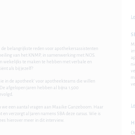
Le
S
Ma
 de belangrijkste reden voor apothekersassistenten
i
n peiling van het KNMP, in samenwerking met NOS.
ap
n wekelijks te maken te hebben met verbale en
ni
ënt als bij jezelf?
ve
ma
ie in de apotheek’ voor apotheekteams die willen
ve
De afgelopen jaren hebben al bijna 1.500
gevolgd.
Le
llen we een aantal vragen aan Maaike Ganzeboom. Haar
 en verzorgt al jaren namens SBA deze cursus. Wie is
es hierover meer in dit interview.
H
On