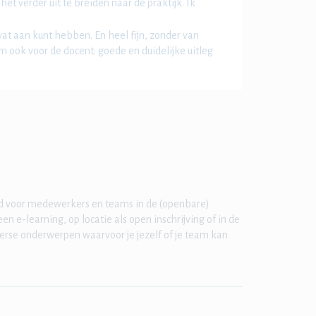
et verder uit te breiden naar de praktijk. Ik
 wat aan kunt hebben. En heel fijn, zonder van
m ook voor de docent: goede en duidelijke uitleg
ld voor medewerkers en teams in de (openbare)
n e-learning, op locatie als open inschrijving of in de
erse onderwerpen waarvoor je jezelf of je team kan