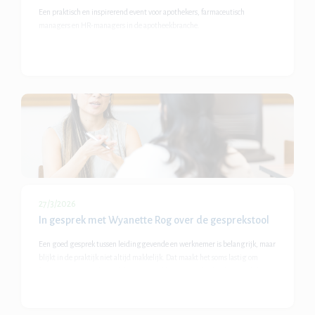
Een praktisch en inspirerend event voor apothekers, farmaceutisch
managers en HR-managers in de apotheekbranche.
27/3/2026
In gesprek met Wyanette Rog over de gesprekstool
Een goed gesprek tussen leidinggevende en werknemer is belangrijk, maar
blijkt in de praktijk niet altijd makkelijk. Dat maakt het soms lastig om
functionerings- en beoordelingsgesprekken op een duidelijke en gelijke
manier te organiseren. Het gebruik van een gesprekstool levert duidelijke
voordelen op voor leidinggevenden, werknemers én HR.