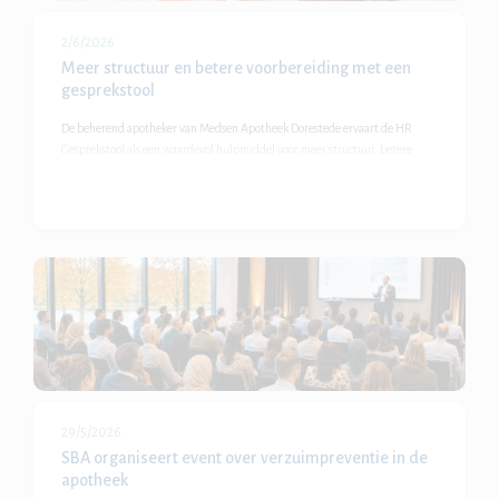
2/6/2026
Meer structuur en betere voorbereiding met een
gesprekstool
De beherend apotheker van Medsen Apotheek Dorestede ervaart de HR
Gesprekstool als een waardevol hulpmiddel voor meer structuur, betere
voorbereiding en diepgaandere gesprekken. Door vooraf na te denken over
doelen, ontwikkeling en functioneren ontstaan betekenisvollere
gesprekken. Open vragen, tussentijdse notities en een duidelijke
beoordelingssystematiek ondersteunen de ontwikkeling van medewerkers.
Daarnaast bespaart de tool tijd, zorgt voor overzicht en helpt bij een
consistente aanpak binnen het hele apotheekteam.
29/5/2026
SBA organiseert event over verzuimpreventie in de
apotheek