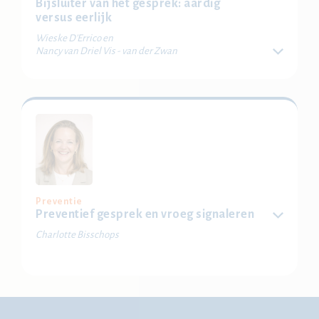
Bijsluiter van het gesprek: aardig
versus eerlijk
Wieske D'Errico en
Nancy van Driel Vis - van der Zwan
Leer hoe je gevoelige gesprekken over privézaken,
zoals mantelzorg of de overgang, zorgvuldig voert. Je
leert eerlijk communiceren met behoud van de relatie
en wat binnen de AVG wel en niet mag.
Locatie: Delft, Bussum, Eindhoven, Weidum, Regio
Achterhoek-Twente
Bestel je ticket
Preventie
Preventief gesprek en vroeg signaleren
Charlotte Bisschops
Verzuim begint zelden met een ziekmelding en vroeg
handelen maakt het verschil. Leer de signalen
herkennen en het goede gesprek voeren voordat
iemand uitvalt.