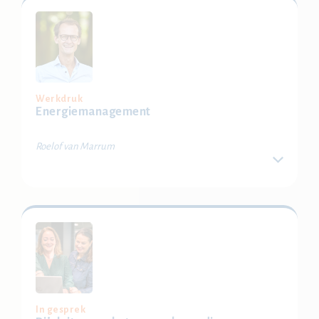
een praktijkcasus hoe je de rollen en verwachtingen
tussen medewerker, leidinggevende en HR helder
inricht.
Locatie: Delft, Bussum, Eindhoven, Weidum, Regio
Achterhoek-Twente
(in Weidum wordt deze workshop gegeven door Erik
Voetman)
Werkdruk
Energiemanagement
Bestel je ticket
Roelof van Marrum
Krijg weer grip op je drukke werkdag door te sturen op
energie in plaats van tijd. Leer werken met de 4
energietanks en ontdek praktische tools om de hoge
werkdruk slimmer te benaderen, zodat je aan het eind
van de dag meer energie overhoudt.
Locatie: Delft, Bussum, Eindhoven, Weidum, Regio
Achterhoek-Twente
In gesprek
Bestel je ticket