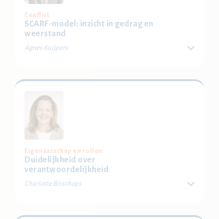
Conflict
SCARF-model: inzicht in gedrag en
weerstand
Agnes Kuijpers
Voorkom dat vastgelopen gesprekken leiden tot
verzuim. Ontdek hoe het SCARF-model je helpt
weerstand te verminderen en vertrouwen te vergroten.
Oefen met gesprekstechnieken om conflictverzuim te
doorbreken.
Locatie: Delft, Bussum, Eindhoven, Weidum, Regio
Achterhoek-Twente
Eigenaarschap en rollen
Bestel je ticket
Duidelijkheid over
verantwoordelijkheid
Charlotte Bisschops
Wie pakt de regie bij verzuim? Voorkom frustratie en
vertraging door onduidelijkheid. Leer aan de hand van