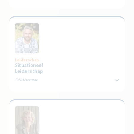
Leer vroege signalen van overbelasting in de apotheek
herkennen én bespreken. Ontdek hoe je met kleine
acties tijdens je dagelijkse werk uitval voorkomt,
zonder dat het je extra tijd kost.
Locatie: Delft, Bussum, Eindhoven, Regio Achterhoek-
Twente
Bestel je ticket
Leiderschap
Situationeel
Leiderschap
Erik Voetman
In de apotheek moet je continu schakelen, maar vaak
val je terug op één vaste leiderschapsstijl. Ontdek in
deze workshop het effect van jouw aanpak en leer hoe
je makkelijker varieert per situatie en medewerker.
Locatie: Delft, Bussum, Eindhoven
Bestel je ticket