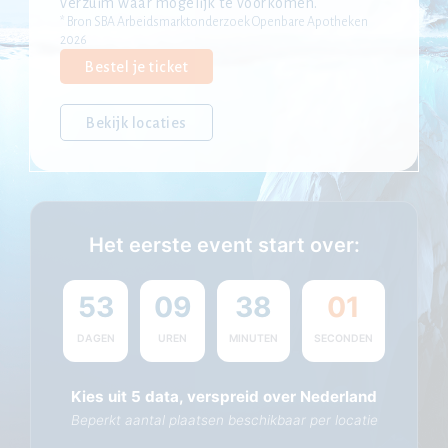
verzuim waar mogelijk te voorkomen.
* Bron SBA Arbeidsmarktonderzoek Openbare Apotheken
2026
Bestel je ticket
Bekijk locaties
Het eerste event start over:
53
09
38
00
DAGEN
UREN
MINUTEN
SECONDEN
Kies uit 5 data, verspreid over Nederland
Beperkt aantal plaatsen beschikbaar per locatie