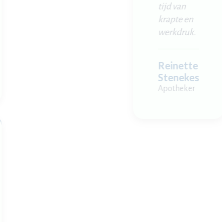
tijd van
krapte en
werkdruk.
Reinette
Stenekes
Apotheker