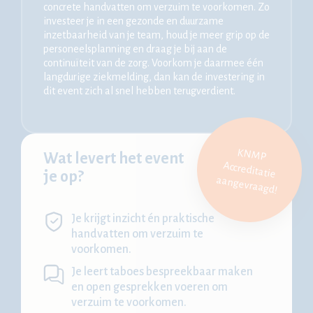
concrete handvatten om verzuim te voorkomen. Zo
investeer je in een gezonde en duurzame
inzetbaarheid van je team, houd je meer grip op de
personeelsplanning en draag je bij aan de
continuïteit van de zorg. Voorkom je daarmee één
langdurige ziekmelding, dan kan de investering in
dit event zich al snel hebben terugverdient.
KN
M
P
Accreditatie
Wat levert het event
je op?
aangevraagd!
Je krijgt inzicht én praktische
handvatten om verzuim te
voorkomen.
Je leert taboes bespreekbaar maken
en open gesprekken voeren om
verzuim te voorkomen.