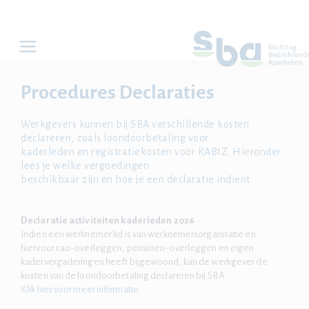
Procedures Declaraties
Werkgevers kunnen bij SBA verschillende kosten
declareren, zoals loondoorbetaling voor
kaderleden en registratiekosten voor KABIZ. Hieronder
lees je welke vergoedingen
beschikbaar zijn en hoe je een declaratie indient.
Declaratie activiteiten kaderleden 2026
Indien een werknemer lid is van werknemersorganisatie en
hiervoor cao-overleggen, pensioen-overleggen en eigen
kadervergaderingen heeft bijgewoond, kan de werkgever de
kosten van de loondoorbetaling declareren bij SBA.​
Klik hier voor meer informatie