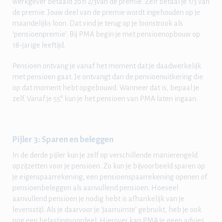
werkgever betaald zo’n 2/3van de premie. Zelf betaal je 1/3 van
de premie. Jouw deel van de premie wordt ingehouden op je
maandelijks loon. Dat vind je terug op je loonstrook als
‘pensioenpremie’. Bij PMA begin je met pensioenopbouw op
18-jarige leeftijd.
Pensioen ontvang je vanaf het moment dat je daadwerkelijk
met pensioen gaat. Je ontvangt dan de pensioenuitkering die
op dat moment hebt opgebouwd. Wanneer dat is, bepaal je
e
zelf. Vanaf je 55
kun je het pensioen van PMA laten ingaan.
Pijler 3: Sparen en beleggen
In de derde pijler kun je zelf op verschillende manierengeld
opzijzetten voor je pensioen. Zo kun je bijvoorbeeld sparen op
je eigenspaarrekening, een pensioenspaarrekening openen of
pensioenbeleggen als aanvullend pensioen. Hoeveel
aanvullend pensioen je nodig hebt is afhankelijk van je
levensstijl. Als je daarvoor je ‘jaarruimte’ gebruikt, heb je ook
nog een belastingvoordeel. Hierover kan PMA je geen advies