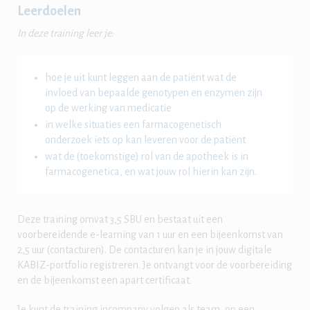
Leerdoelen
In deze training leer je:
hoe je uit kunt leggen aan de patiënt wat de
invloed van bepaalde genotypen en enzymen zijn
op de werking van medicatie
in welke situaties een farmacogenetisch
onderzoek iets op kan leveren voor de patiënt
wat de (toekomstige) rol van de apotheek is in
farmacogenetica, en wat jouw rol hierin kan zijn.
Deze training omvat 3,5 SBU en bestaat uit een
voorbereidende e-learning van 1 uur en een bijeenkomst van
2,5 uur (contacturen). De contacturen kan je in jouw digitale
KABIZ-portfolio registreren. Je ontvangt voor de voorbereiding
en de bijeenkomst een apart certificaat.
Je kunt de training incompany volgen als team, op een