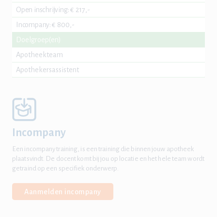
Open inschrijving
:
€ 217,-
Incompany
:
€ 800,-
Doelgroep(en)
Apotheekteam
Apothekersassistent
Incompany
Een incompany training, is een training die binnen jouw apotheek
plaatsvindt. De docent komt bij jou op locatie en het hele team wordt
getraind op een specifiek onderwerp.
Aanmelden incompany