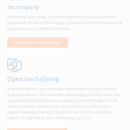
Incompany
Een incompany training, is een training die binnen jouw apotheek
plaatsvindt. De docent komt bij jou op locatie en het hele team wordt
getraind op een specifiek onderwerp.
Aanmelden incompany
Open inschrijving
Je ontmoet tijdens deze trainingen deelnemers van verschillende
andere apotheken. Bij voldoende aanmeldingen worden de locatie
en datum bepaald en kun je je inschrijving definitief maken. Als de
datum en locatie al bekend zijn, dan staat dit vermeld op deze
pagina. Sommige trainingen kun je ook via het Online Leslokaal
volgen. Je volgt dan de open inschrijving via Zoom.