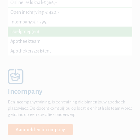
Online leslokaal
:
€ 366,-
Open inschrijving
:
€ 420,-
Incompany
:
€ 1.395,-
Doelgroep(en)
Apotheekteam
Apothekersassistent
Incompany
Een incompany training, is een training die binnen jouw apotheek
plaatsvindt. De docent komt bij jou op locatie en het hele team wordt
getraind op een specifiek onderwerp.
Aanmelden incompany