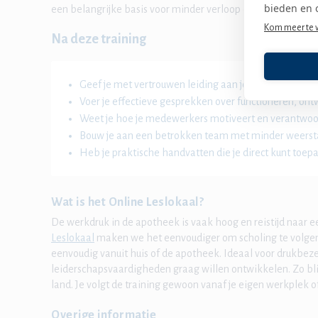
bieden en 
een belangrijke basis voor minder verloop en betere patië
Kom meer te 
Na deze training
Geef je met vertrouwen leiding aan jouw team.
Voer je effectieve gesprekken over functioneren, ont
Weet je hoe je medewerkers motiveert en verantwoo
Bouw je aan een betrokken team met minder weerst
Heb je praktische handvatten die je direct kunt toep
Wat is het Online Leslokaal?
De werkdruk in de apotheek is vaak hoog en reistijd naar een
Leslokaal
maken we het eenvoudiger om scholing te volgen. 
eenvoudig vanuit huis of de apotheek. Ideaal voor drukbez
leiderschapsvaardigheden graag willen ontwikkelen. Zo bli
land. Je volgt de training gewoon vanaf je eigen werkplek of
Overige informatie