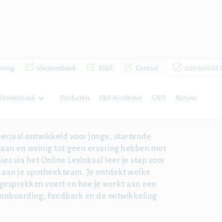
rning
Vacaturebank
RI&E
Contact
030 600 85 
 kennisbank
Producten
SBA Academie
CAO
Nieuws
eek
peciaal ontwikkeld voor jonge, startende
taan en weinig tot geen ervaring hebben met
ies via het Online Leslokaal leer je stap voor
t aan je apotheekteam. Je ontdekt welke
ve gesprekken voert en hoe je werkt aan een
onboarding, feedback en de ontwikkeling