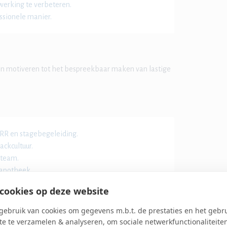
erking te verbeteren.
ssionele manier.
 en motiveren tot het bespreekbaar maken van lastige
RR en stagebegeleiding.
ckcultuur.
 team.
 apotheek.
cookies op deze website
ebruik van cookies om gegevens m.b.t. de prestaties en het gebr
e te verzamelen & analyseren, om sociale netwerkfunctionaliteite
ordelijkheid nemen en zich blijven ontwikkelen –