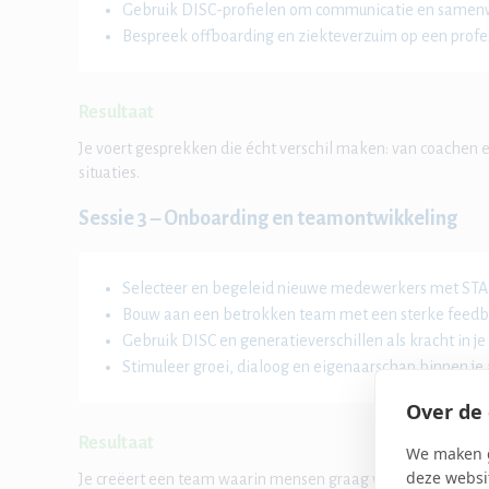
Gebruik DISC-profielen om communicatie en samenw
Bespreek offboarding en ziekteverzuim op een profe
Resultaat
Je voert gesprekken die écht verschil maken: van coachen
situaties.
Sessie 3 – Onboarding en teamontwikkeling
Selecteer en begeleid nieuwe medewerkers met STA
Bouw aan een betrokken team met een sterke feedba
Gebruik DISC en generatieverschillen als kracht in je
Stimuleer groei, dialoog en eigenaarschap binnen je
Over de 
Resultaat
We maken g
deze websit
Je creëert een team waarin mensen graag werken, verantwo