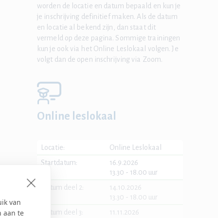
worden de locatie en datum bepaald en kun je
je inschrijving definitief maken. Als de datum
en locatie al bekend zijn, dan staat dit
vermeld op deze pagina. Sommige trainingen
kun je ook via het Online Leslokaal volgen. Je
volgt dan de open inschrijving via Zoom.
Online leslokaal
Locatie:
Online Leslokaal
Startdatum:
16.9.2026
13.30 - 18.00 uur
Datum deel 2:
14.10.2026
13.30 - 18.00 uur
uik van
n aan te
Datum deel 3:
11.11.2026