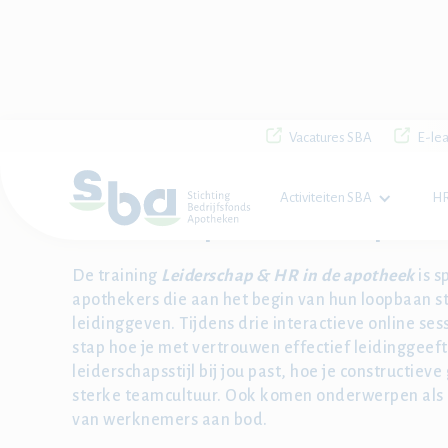
Vacatures SBA
E-lea
Home

SBA Academie
Activiteiten SBA
HR
Leiderschap & HR in de apoth
De training
Leiderschap & HR in de apotheek
is s
apothekers die aan het begin van hun loopbaan s
leidinggeven. Tijdens drie interactieve online sess
stap hoe je met vertrouwen effectief leidinggeef
leiderschapsstijl bij jou past, hoe je constructie
sterke teamcultuur. Ook komen onderwerpen als 
van werknemers aan bod.