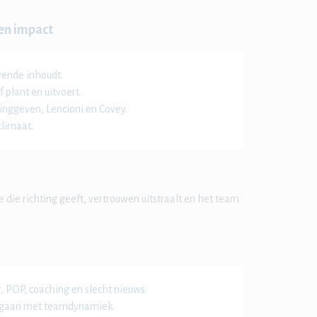
 en impact
vende inhoudt.
 plant en uitvoert.
inggeven, Lencioni en Covey.
limaat.
 die richting geeft, vertrouwen uitstraalt en het team
 POP, coaching en slecht nieuws.
mgaan met teamdynamiek.