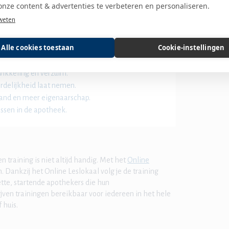
onze content & advertenties te verbeteren en personaliseren.
ntenzorg.
weten
Alle cookies toestaan
Cookie-instellingen
wikkeling en verzuim.
rdelijkheid laat nemen.
and en meer eigenaarschap.
assen in de apotheek.
 training is niet altijd handig. Met het
Online
Dankzij het Online Leslokaal volg je de training
ette, startende apothekers die hun
jven trainingen bereikbaar voor iedereen in het hele
 huis.