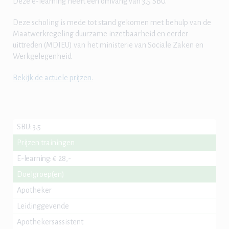
Deze e-learning heeft een omvang van 3,5 SBU.
Deze scholing is mede tot stand gekomen met behulp van de
Maatwerkregeling duurzame inzetbaarheid en eerder
uittreden (MDIEU) van het ministerie van Sociale Zaken en
Werkgelegenheid
Bekijk de actuele prijzen.
SBU
:
3.5
Prijzen trainingen
E-learning
:
€ 28,-
Doelgroep(en)
Apotheker
Leidinggevende
Apothekersassistent