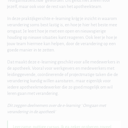
‘reorganisatieschuw’ geworden. Dit geldt niet alleen voor
jezelf, maar ook voor de rest van het apotheekteam.
In deze praktijkgerichte e-learning krijg je inzicht in waarom
verandering soms best lastig is, en hoe je hier het beste mee
omgaat. Je leert hoe je met een open en nieuwsgierige
houding op nieuwe situaties kunt reageren. Ook leer je hoe je
jouw team hiermee kan helpen, door de verandering op een
goede manier in te zetten.
Dat maakt deze e-learning geschikt voor alle medewerkers in
de apotheek. Vooral voor werkgevers en medewerkers met
leidinggevende, coördinerende of projectmatige taken die de
verandering kundig willen aansturen.. maar eigenlijk voor
iedere apotheekmedewerker die zo goed mogelijk om wil
leren gaan met verandering.
Dit zeggen deelnemers over de e-learning ' Omgaan met
verandering in de apotheek'
Leerzame, nuttige cursus. Ik ga zeker proberen zoveel