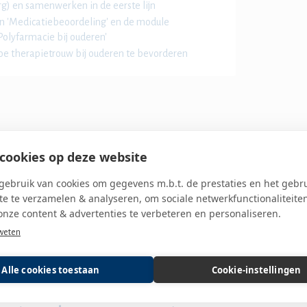
rg) en samenwerken in de eerste lijn
jn 'Medicatiebeoordeling' en de module
'Polyfarmacie bij ouderen'
e therapietrouw bij ouderen te bevorderen
olyfarmacie relatief vaak voorkomt bij
cookies op deze website
ebruik van cookies om gegevens m.b.t. de prestaties en het gebr
n jullie apotheek herkennen, en hiervoor een
e te verzamelen & analyseren, om sociale netwerkfunctionaliteite
onze content & advertenties te verbeteren en personaliseren.
 medicatie, en kun je onderbouwen waarom dit
weten
eden door het stellen van de juiste vragen en
Alle cookies toestaan
Cookie-instellingen