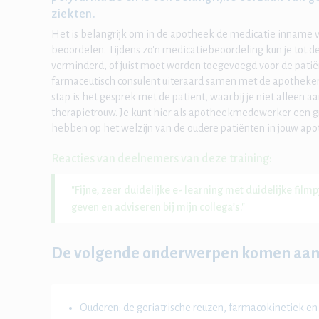
ziekten.
Het is belangrijk om in de apotheek de medicatie inname v
beoordelen. Tijdens zo'n medicatiebeoordeling kun je tot 
verminderd, of juist moet worden toegevoegd voor de patiën
farmaceutisch consulent uiteraard samen met de apotheker 
stap is het gesprek met de patiënt, waarbij je niet alleen 
therapietrouw. Je kunt hier als apotheekmedewerker een gr
hebben op het welzijn van de oudere patiënten in jouw apo
Reacties van deelnemers van deze training:
"Fijne, zeer duidelijke e- learning met duidelijke fil
geven en adviseren bij mijn collega’s."
De volgende onderwerpen komen aan
Ouderen: de geriatrische reuzen, farmacokinetiek e