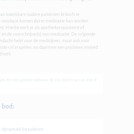
an kwetsbare oudere patiënten kritisch te
de conclusie komen dat er medicatie kan worden
t. Hierbij werk je als apothekersassistent of
en de voorschrijver(s) van medicatie. De volgende
aandacht hebt voor de medicijnen, maar ook voor
ote rol in spelen, en daarmee een positieve invloed
theek.
mpjes en een goede opbouw. Ik zou deze cursus een 8
 bod:
n -dynamiek bij ouderen