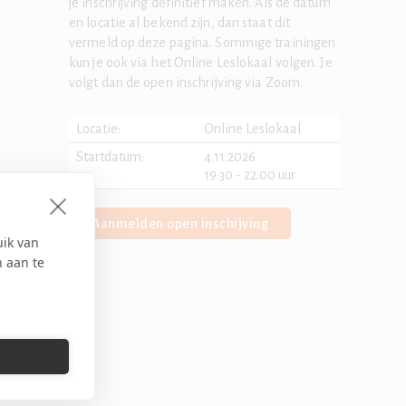
je inschrijving definitief maken. Als de datum
en locatie al bekend zijn, dan staat dit
vermeld op deze pagina. Sommige trainingen
kun je ook via het Online Leslokaal volgen. Je
volgt dan de open inschrijving via Zoom.
Locatie:
Online Leslokaal
Startdatum:
4.11.2026
19:30 - 22:00 uur
Aanmelden open inschijving
uik van
n aan te