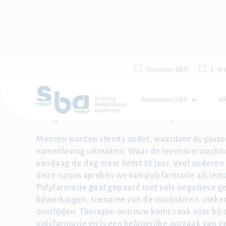
Vacatures SBA
E-lea
Home

SBA Academie
Activiteiten SBA
HR
Polyfarmacie en therapietrouw
Mensen worden steeds ouder, waardoor 65-plusse
samenleving uitmaken. Waar de levensverwachting
vandaag de dag maar liefst 82 jaar. Veel oudere
deze cursus spreken we van polyfarmacie als iem
Polyfarmacie gaat gepaard met vele negatieve ge
bijwerkingen, toename van de morbiditeit, zieke
overlijden. Therapie-ontrouw komt vaak voor b
polyfarmacie en is een belangrijke oorzaak van 