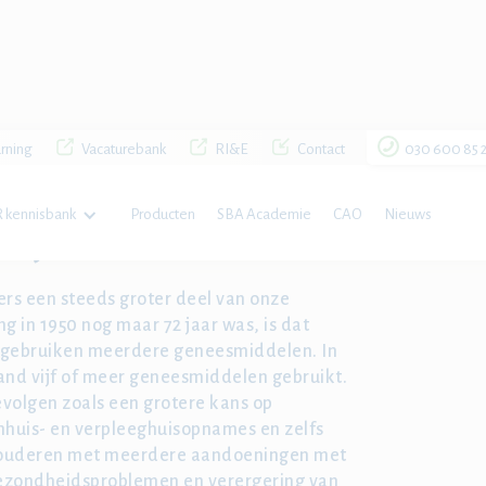
rning
Vacaturebank
RI&E
Contact
030 600 85 
 kennisbank
Producten
SBA Academie
CAO
Nieuws
 bij ouderen
rs een steeds groter deel van onze
 in 1950 nog maar 72 jaar was, is dat
n gebruiken meerdere geneesmiddelen. In
and vijf of meer geneesmiddelen gebruikt.
volgen zoals een grotere kans op
nhuis- en verpleeghuisopnames en zelfs
ij ouderen met meerdere aandoeningen met
gezondheidsproblemen en verergering van