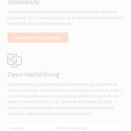
Incompany
Een incompany training, is een training die binnen jouw apotheek
plaatsvindt. De docent komt bij jou op locatie en het hele team wordt
getraind op een specifiek onderwerp.
Aanmelden incompany
Open inschrijving
Je ontmoet tijdens deze trainingen deelnemers van verschillende
andere apotheken. Bij voldoende aanmeldingen worden de locatie
en datum bepaald en kun je je inschrijving definitief maken. Als de
datum en locatie al bekend zijn, dan staat dit vermeld op deze
pagina. Sommige trainingen kun je ook via het Online Leslokaal
volgen. Je volgt dan de open inschrijving via Zoom.
Locatie:
Online Leslokaal