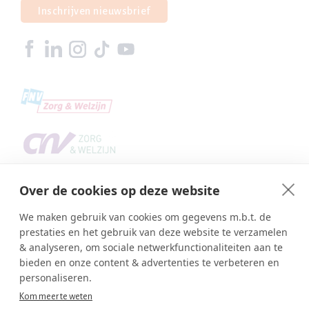
Inschrijven nieuwsbrief
Over de cookies op deze website
We maken gebruik van cookies om gegevens m.b.t. de
prestaties en het gebruik van deze website te verzamelen
& analyseren, om sociale netwerkfunctionaliteiten aan te
bieden en onze content & advertenties te verbeteren en
Copyright © SBA Web 2026
personaliseren.
Ambasco webdesign
Inlog editor
Kom meer te weten