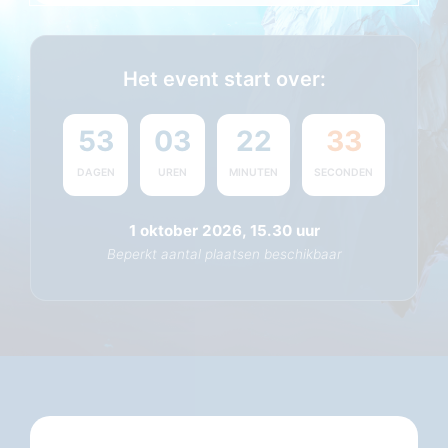
Het event start over:
53
03
22
33
DAGEN
UREN
MINUTEN
SECONDEN
1 oktober 2026, 15.30 uur
Beperkt aantal plaatsen beschikbaar