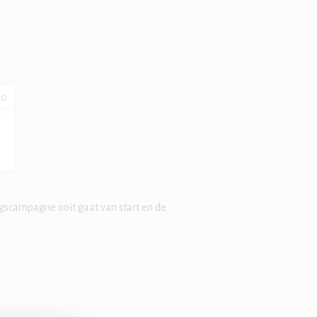
20
gscampagne ooit gaat van start en de