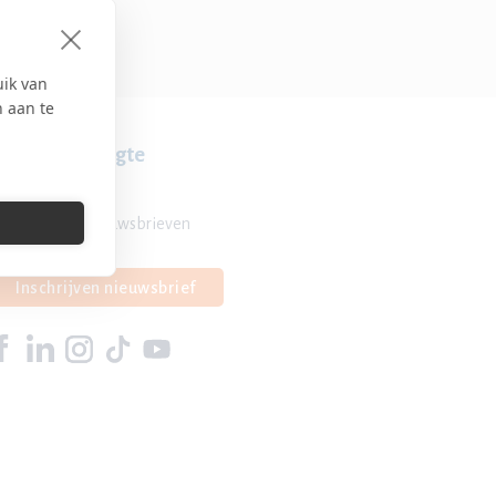
uik van
n aan te
lijf op de hoogte
Overzicht nieuwsbrieven
Inschrijven nieuwsbrief