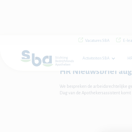
Vacatures SBA
E-lea
Home

Nieuws

HR Nieuwsbrief augus
Activiteiten SBA
HR
HR Nieuwsbrief aug
We bespreken de arbeidsrechtelijke g
Dag van de Apothekersassistent komt 