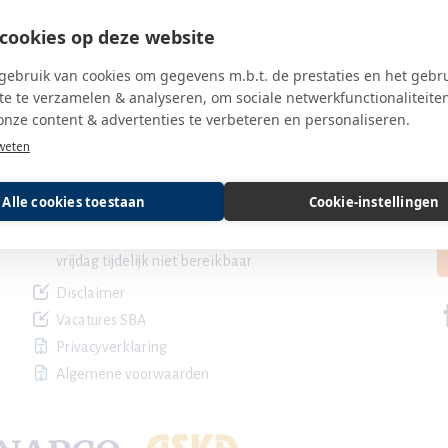
cookies op deze website
ebruik van cookies om gegevens m.b.t. de prestaties en het gebr
e te verzamelen & analyseren, om sociale netwerkfunctionaliteite
onze content & advertenties te verbeteren en personaliseren.
Contact SBA
B
weten
servicedesk@sbaweb.nl
Alle cookies toestaan
Cookie-instellingen
030 600 85 20
ma, di, do 09.00 - 17.00 uur en woe 9.00 - 12.00 uur
vrijdag tijdelijk niet bereikbaar
Disclaimer
Vacatures SBA
Privacyverklaring
Algemene voorwaarden