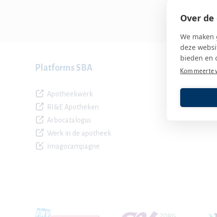
Over de 
We maken g
deze websit
bieden en 
Platforms SBA
Kom meer te 
Apotheekwerk
RI&E Apotheken
Arbocatalogus
Werk in de apotheek
Imagocampagne