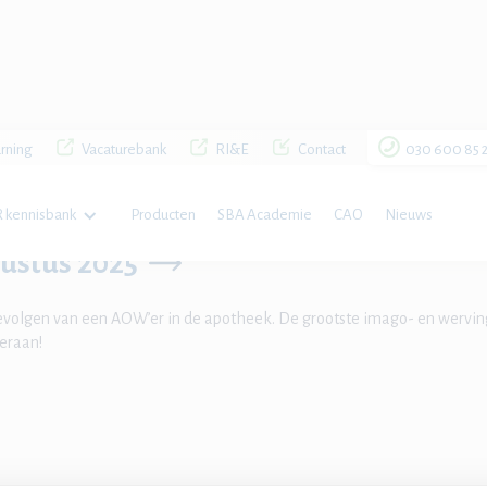
rning
Vacaturebank
RI&E
Contact
030 600 85 
tus 2025
 kennisbank
Producten
SBA Academie
CAO
Nieuws
ustus 2025
evolgen van een AOW’er in de apotheek. De grootste imago- en wervin
eraan!