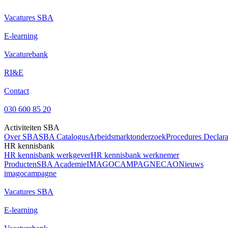
Vacatures SBA
E-learning
Vacaturebank
RI&E
Contact
030 600 85 20
Activiteiten SBA
Over SBA
SBA Catalogus
Arbeidsmarktonderzoek
Procedures Declara
HR kennisbank
HR kennisbank werkgever
HR kennisbank werknemer
Producten
SBA Academie
IMAGOCAMPAGNE
CAO
Nieuws
imagocampagne
Vacatures SBA
E-learning