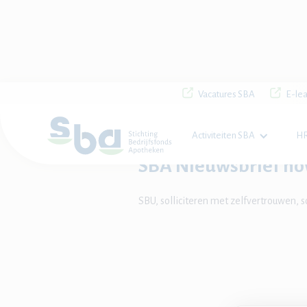
Vacatures SBA
E-lea
Home

Nieuws

SBA Nieuwsbrief nove
Activiteiten SBA
HR
SBA Nieuwsbrief n
SBU, solliciteren met zelfvertrouwen,