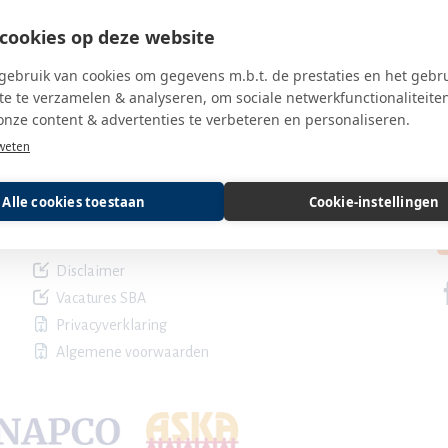
cookies op deze website
ebruik van cookies om gegevens m.b.t. de prestaties en het gebr
e te verzamelen & analyseren, om sociale netwerkfunctionaliteite
Contact SBA
B
onze content & advertenties te verbeteren en personaliseren.
weten
servicedesk@sbaweb.nl
030 600 85 20
Alle cookies toestaan
Cookie-instellingen
ma, di, do 09.00 - 17.00 uur en woe 9.00 - 12.00 uur
vrijdag tijdelijk niet bereikbaar
Disclaimer
Vacatures SBA
Privacyverklaring
Algemene voorwaarden