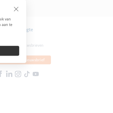
uik van
n aan te
lijf op de hoogte
Overzicht nieuwsbrieven
Inschrijven nieuwsbrief