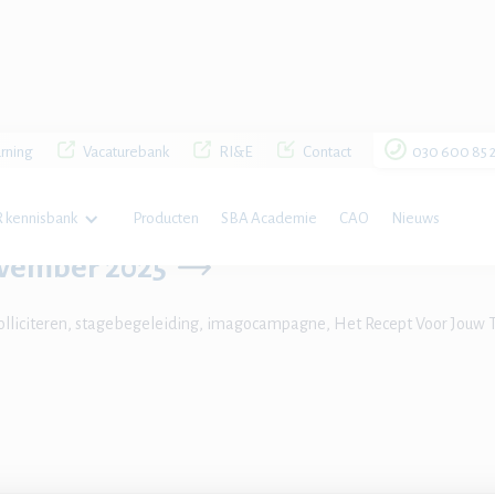
rning
Vacaturebank
RI&E
Contact
030 600 85 
mber 2025
 kennisbank
Producten
SBA Academie
CAO
Nieuws
ovember 2025
 solliciteren, stagebegeleiding, imagocampagne, Het Recept Voor Jouw