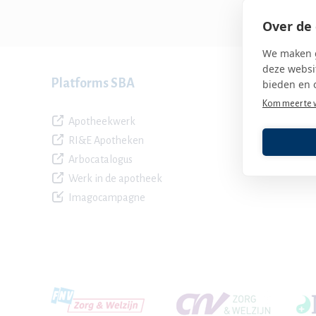
Over de 
We maken g
deze websit
Platforms SBA
bieden en 
Kom meer te 
Apotheekwerk
RI&E Apotheken
Arbocatalogus
Werk in de apotheek
Imagocampagne