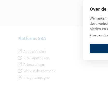
Over de 
We maken g
deze websit
bieden en 
Kom meer te 
Platforms SBA
Apotheekwerk
RI&E Apotheken
Arbocatalogus
Werk in de apotheek
Imagocampagne