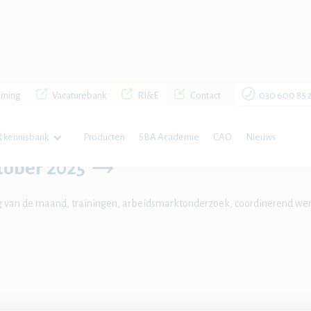
rning
Vacaturebank
RI&E
Contact
030 600 85 
er 2025
 kennisbank
Producten
SBA Academie
CAO
Nieuws
tober 2025
g van de maand, trainingen, arbeidsmarktonderzoek, coordinerend wer