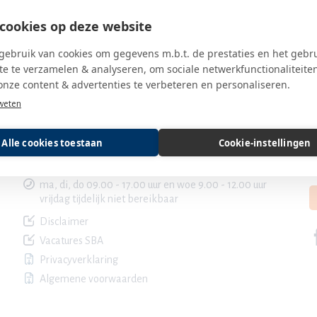
cookies op deze website
ebruik van cookies om gegevens m.b.t. de prestaties en het gebr
e te verzamelen & analyseren, om sociale netwerkfunctionaliteite
onze content & advertenties te verbeteren en personaliseren.
weten
Contact SBA
B
Alle cookies toestaan
Cookie-instellingen
servicedesk@sbaweb.nl
030 600 85 20
ma, di, do 09.00 - 17.00 uur en woe 9.00 - 12.00 uur
vrijdag tijdelijk niet bereikbaar
Disclaimer
Vacatures SBA
Privacyverklaring
Algemene voorwaarden