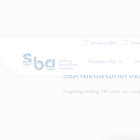
Vacatures SBA
E-lea
Home

Nieuws

SBA Nieuwsbrief oktob
Activiteiten SBA
HR
SBA Nieuwsbrief ok
Stagebegeleiding, SBU-uren, cao vraa