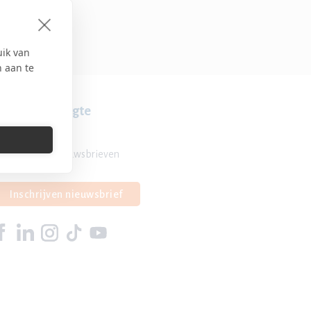
uik van
n aan te
lijf op de hoogte
Overzicht nieuwsbrieven
Inschrijven nieuwsbrief