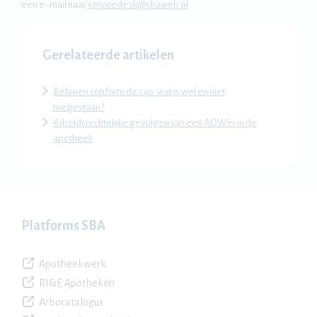
een e-mail naar
servicedesk@sbaweb.nl
.
Gerelateerde artikelen
Belonen conform de cao: wat is wel en niet
toegestaan?
Arbeidsrechtelijke gevolgen van een AOW'er in de
apotheek
Platforms SBA
Apotheekwerk
RI&E Apotheken
Arbocatalogus