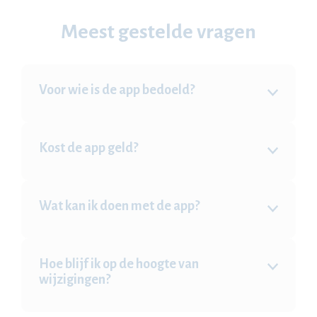
Meest gestelde vragen
Voor wie is de app bedoeld?
De app is bedoeld voor alle werkgevers en
werknemers die werken onder de cao Apotheken.
Kost de app geld?
Nee, SBAPO is volledig gratis te downloaden en te
gebruiken.
Wat kan ik doen met de app?
Je kunt onder andere de cao Apotheken raadplegen,
zoeken naar artikelen, meest gestelde vragen
bekijken, nieuwsberichten lezen, verlof berekenen
Hoe blijf ik op de hoogte van
en pushnotificaties ontvangen.
wijzigingen?
Via nieuwsberichten, pushnotificaties en