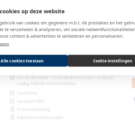
cookies op deze website
ebruik van cookies om gegevens m.b.t. de prestaties en het gebr
e te verzamelen & analyseren, om sociale netwerkfunctionaliteite
onze content & advertenties te verbeteren en personaliseren.
weten
Contact SBA
B
Alle cookies toestaan
Cookie-instellingen
servicedesk@sbaweb.nl
030 600 85 20
ma, di, do 09.00 - 17.00 uur en woe 9.00 - 12.00 uur
vrijdag tijdelijk niet bereikbaar
Disclaimer
Vacatures SBA
Privacyverklaring
Algemene voorwaarden