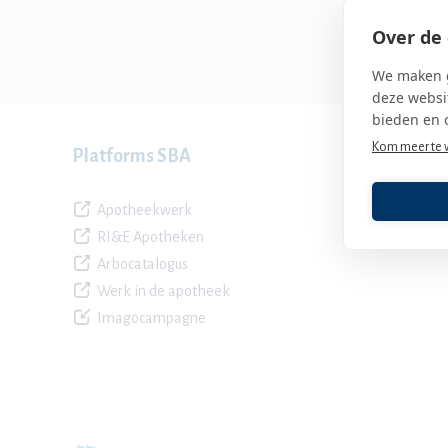
Over de 
We maken g
deze websit
bieden en 
Kom meer te 
Platforms SBA
Apotheekwerk
RI&E Apotheken
Arbocatalogus
Werk in de apotheek
Imagocampagne