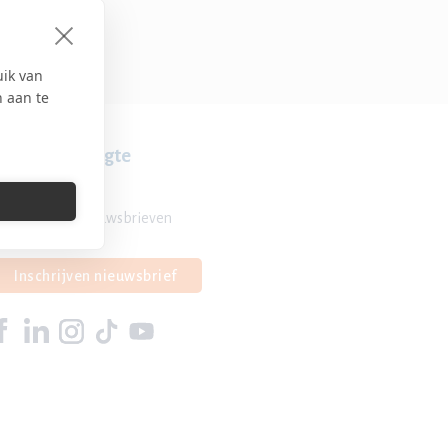
uik van
n aan te
lijf op de hoogte
Overzicht nieuwsbrieven
Inschrijven nieuwsbrief