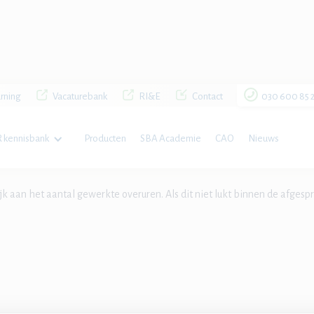
rning
Vacaturebank
RI&E
Contact
030 600 85 
 kennisbank
Producten
SBA Academie
CAO
Nieuws
ijk aan het aantal gewerkte overuren. Als dit niet lukt binnen de afge