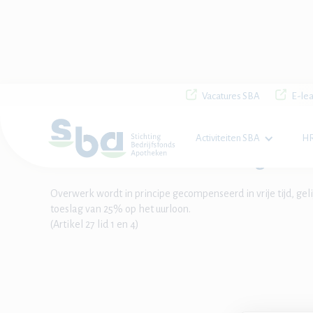
Vacatures SBA
E-lea
Home

CAO

Hoe wordt overwerk vergoed?
Activiteiten SBA
HR
Hoe wordt overwerk vergoed?
Overwerk wordt in principe gecompenseerd in vrije tijd, gel
toeslag van 25% op het uurloon.
(Artikel 27 lid 1 en 4)