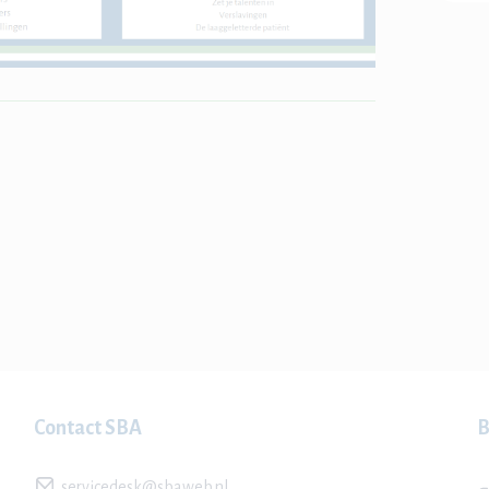
Contact SBA
B
servicedesk@sbaweb.nl