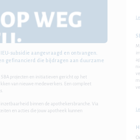
Le
S
Ma
i
MDIEU-subsidie aangevraagd en ontvangen.
ap
ten gefinancierd die bijdragen aan duurzame
ni
ve
t SBA projecten en initiatieven gericht op het
ma
ekken van nieuwe medewerkers. Een compleet
ve
s.
 inzetbaarheid binnen de apothekersbranche. Via
Le
teiten en acties die jouw apotheek kunnen
H
On