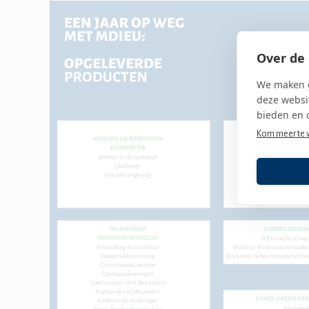
Over de 
We maken g
deze websit
bieden en 
Kom meer te 