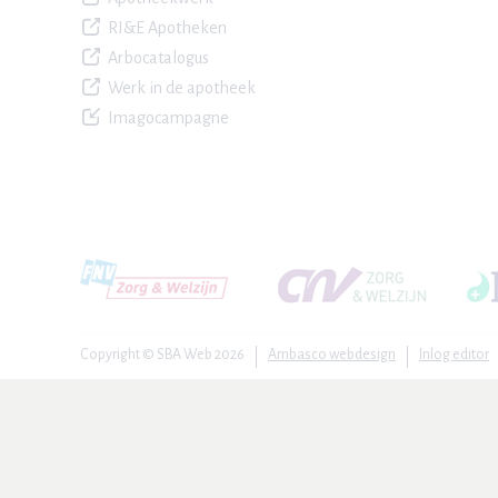
RI&E Apotheken
Arbocatalogus
Werk in de apotheek
Imagocampagne
Copyright © SBA Web 2026
Ambasco webdesign
Inlog editor