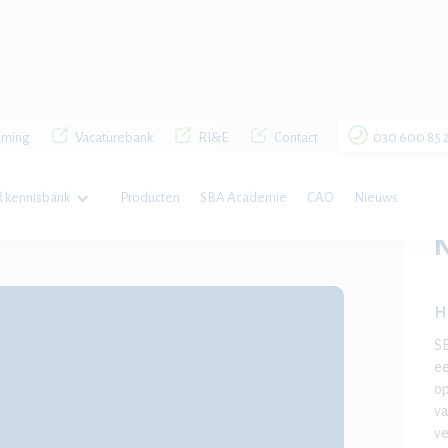
rning
Vacaturebank
RI&E
Contact
030 600 85 
 kennisbank
Producten
SBA Academie
CAO
Nieuws
H
SB
ee
op
va
ve