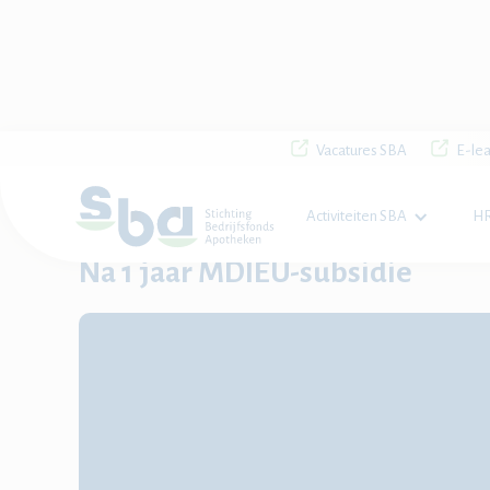
Vacatures SBA
E-lea
Activiteiten SBA
HR
Home

Nieuws

Na 1 jaar MDIEU-subsidie
Na 1 jaar MDIEU-subsidie