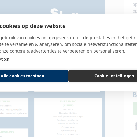
ap
op
co
cookies op deze website
Ap
Ge
ebruik van cookies om gegevens m.b.t. de prestaties en het gebr
e te verzamelen & analyseren, om sociale netwerkfunctionaliteite
onze content & advertenties te verbeteren en personaliseren.
weten
Le
Alle cookies toestaan
Cookie-instellingen
B