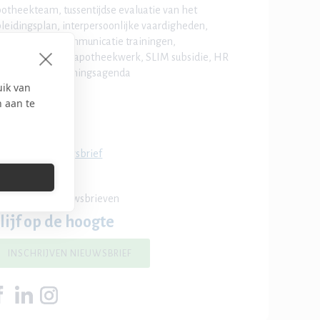
otheekteam, tussentijdse evaluatie van het
leidingsplan, interpersoonlijke vaardigheden,
mmunicatie, communicatie trainingen,
otheekwerk.nl, apotheekwerk, SLIM subsidie, HR
sprekstool, Trainingsagenda
uik van
n aan te
es hier de nieuwsbrief
Naar alle nieuwsbrieven
lijf op de hoogte
INSCHRIJVEN NIEUWSBRIEF