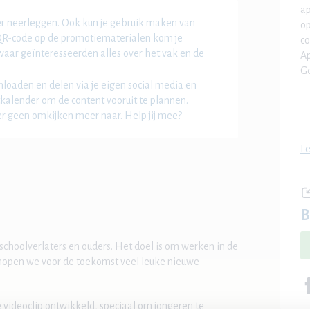
ap
er neerleggen. Ook kun je gebruik maken van
op
 QR-code op de promotiematerialen kom je
co
aar geïnteresseerden alles over het vak en de
Ap
Ge
loaden en delen via je eigen social media en
kalender om de content vooruit te plannen.
r geen omkijken meer naar. Help jij mee?
Le
B
schoolverlaters en ouders. Het doel is om werken in de
hopen we voor de toekomst veel leuke nieuwe
ideoclip ontwikkeld, speciaal om jongeren te