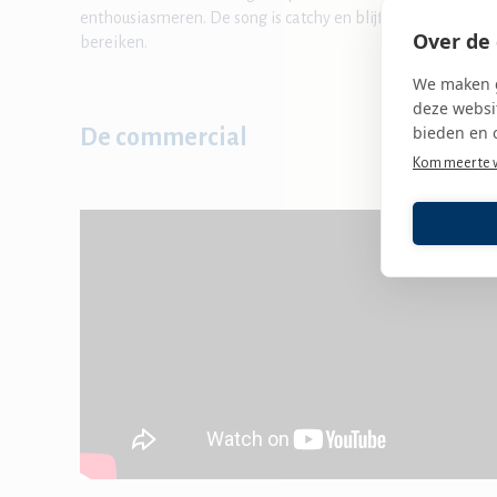
enthousiasmeren. De song is catchy en blijft hangen – perf
Over de 
bereiken.
We maken g
deze websit
bieden en 
De commercial
Kom meer te 