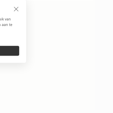
uik van
n aan te