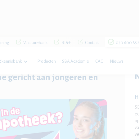
rning
Vacaturebank
RI&E
Contact
030 600 85 
 kennisbank
Producten
SBA Academie
CAO
Nieuws
ongeren en ouders
e gericht aan jongeren en
H
SB
ee
op
va
ve