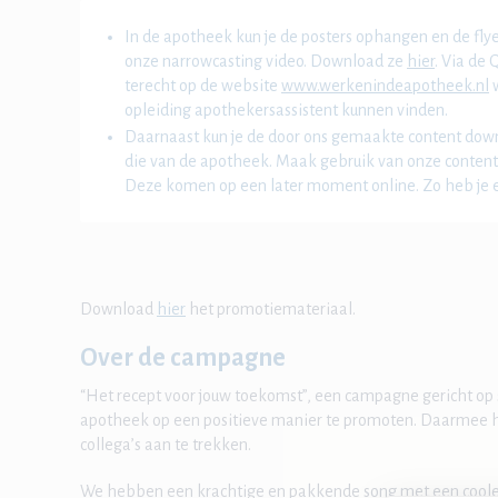
In de apotheek kun je de posters ophangen en de fly
onze narrowcasting video. Download ze
hier
. Via de
terecht op de website
www.werkenindeapotheek.nl
w
opleiding apothekersassistent kunnen vinden.
Daarnaast kun je de door ons gemaakte content down
die van de apotheek. Maak gebruik van onze content
Deze komen op een later moment online. Zo heb je e
Download
hier
het promotiemateriaal.
Over de campagne
“Het recept voor jouw toekomst”, een campagne gericht op 
apotheek op een positieve manier te promoten. Daarmee 
collega’s aan te trekken.
We hebben een krachtige en pakkende song met een coole v