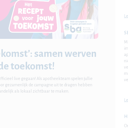
Le
S
Ma
i
oekomst’: samen werven
ap
ni
de toekomst!
ve
ma
icieel live gegaan! Als apotheekteam spelen jullie
ve
Door gezamenlijk de campagne uit te dragen hebben
ndelijk als lokaal zichtbaar te maken.
Le
H
On