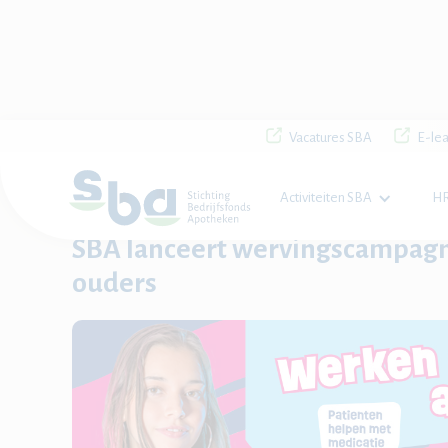
Vacatures SBA
E-lea
Activiteiten SBA
HR
Home

Nieuws

SBA lanceert wervingscampagne gericht aan j
SBA lanceert wervingscampagn
ouders