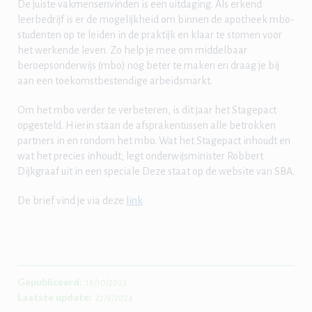
De juiste vakmensenvinden is een uitdaging. Als erkend
leerbedrijf is er de mogelijkheid om binnen de apotheek mbo-
studenten op te leiden in de praktijk en klaar te stomen voor
het werkende leven. Zo help je mee om middelbaar
beroepsonderwijs (mbo) nog beter te maken en draag je bij
aan een toekomstbestendige arbeidsmarkt.
Om het mbo verder te verbeteren, is dit jaar het Stagepact
opgesteld. Hierin staan de afsprakentussen alle betrokken
partners in en rondom het mbo. Wat het Stagepact inhoudt en
wat het precies inhoudt, legt onderwijsminister Robbert
Dijkgraaf uit in een speciale Deze staat op de website van SBA.
De brief vind je via deze
link
Gepubliceerd:
16/10/2023
Laatste update:
27/9/2024