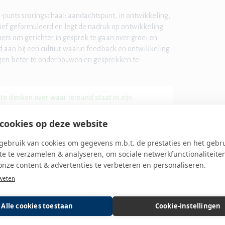
punts scoringschaal: aandachtspunt, in ontwikkeling,
tief geformuleerd en legt de nadruk op ontwikkeling
s om gerichter in gesprek te gaan over groei en
 aan bij een cultuur waarin feedback en ontwikkeling
ngen beter te onderbouwen en gesprekken te
te denken over waar iemand staat in zijn
.”
cookies op deze website
ebruik van cookies om gegevens m.b.t. de prestaties en het gebr
e te verzamelen & analyseren, om sociale netwerkfunctionaliteite
eekteam beoordeeld op dezelfde kerncompetenties.
onze content & advertenties te verbeteren en personaliseren.
ntstaat.
weten
 ontwikkeling van het hele apotheekteam.”
Alle cookies toestaan
Cookie-instellingen
t wel zo dat niet alle kerncompetenties slaan op iedere