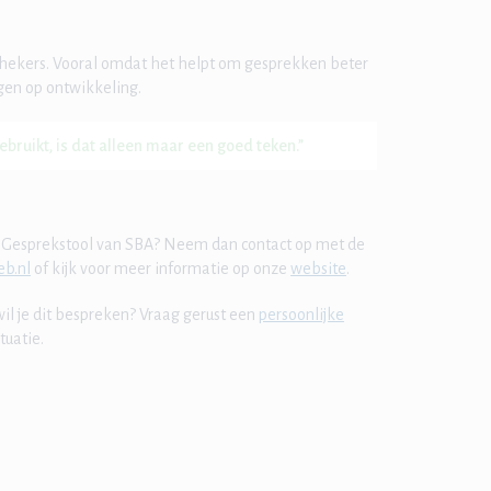
thekers. Vooral omdat het helpt om gesprekken beter
eggen op ontwikkeling.
bruikt, is dat alleen maar een goed teken.”
HR Gesprekstool van SBA? Neem dan contact op met de
b.nl
of kijk voor meer informatie op onze
website
.
wil je dit bespreken? Vraag gerust een
persoonlijke
tuatie.