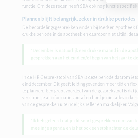
functie. Om deze reden heeft SBA ook nog functie specifi
Plannen blijft belangrijk, zeker in drukke periodes
De beoordelingsgesprekken vinden bij Medsen Apotheek Dor
drukke periode in de apotheek en daardoor niet altijd ideaal
“December is natuurlijk een drukke maand in de apoth
gesprekken aan het eind en/of begin van het jaar te do
In de HR Gesprekstool van SBA is deze periode daarom iet
eind december. Dit geeft leidinggevenden meer tijd en flex
te plannen. Een groot voordeel van de gesprekstool is dat j
verzamel je al informatie vooraf en hoef je niet alles in ko
van de gesprekken uiteindelijk sneller en makkelijker. Volg
“Ik heb geleerd dat je dit soort gesprekken ruim van 
mee in je agenda en is het ook een stok achter de deur