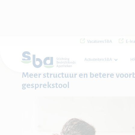
Vacatures SBA
E-lea
Activiteiten SBA
HR
Home

Nieuws

Meer structuur en betere voorbereiding met e
Meer structuur en betere voor
gesprekstool