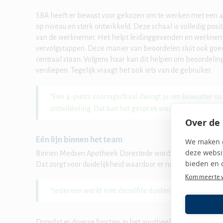
SBA heeft er bewust voor gekozen om te werken met een 4-
op niveau en sterk ontwikkeld. Deze schaal is volledig posi
van de werknemer. Het helpt leidinggevenden en werknemer
vervolgstappen. Deze manier van beoordelen sluit ook goed
centraal staan. Volgens haar kan dit helpen om beoordeli
verdiepen. Tegelijk vraagt het ook iets van de gebruiker.
“Een 4-punts scoringschaal dwingt je om bewuster na 
ontwikkeling. Dat kan het gesprek waardevoller maken
Over de 
Eén lijn binnen het team
We maken g
deze websit
Binnen Medsen Apotheek Dorestede wordt het hele apoth
bieden en 
Dat zorgt voor duidelijkheid waardoor er rust en overzicht o
Kom meer te 
“Iedereen werkt met dezelfde doelen. Dat helpt bij de
Doordat er diverse functies in het apotheekteam zijn, is he