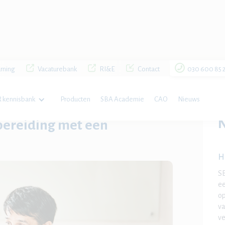
rning
Vacaturebank
RI&E
Contact
030 600 85 
 kennisbank
Producten
SBA Academie
CAO
Nieuws
en gesprekstool
bereiding met een
H
SB
ee
op
va
ve