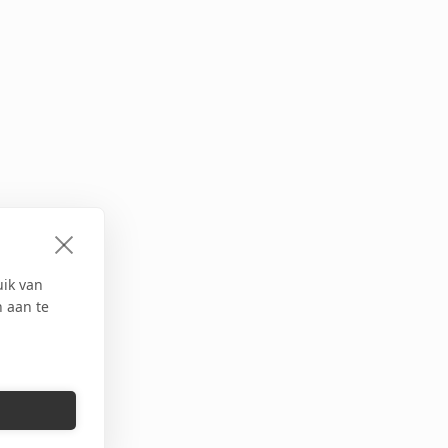
uik van
n aan te