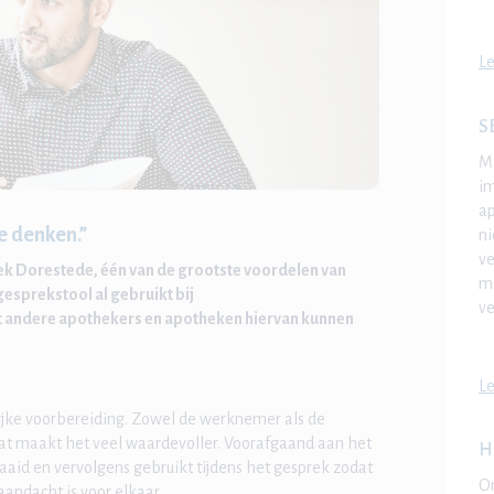
Le
S
Ma
i
ap
e denken.”
ni
ve
k Dorestede, één van de grootste voordelen van
ma
esprekstool al gebruikt bij
ve
t andere apothekers en apotheken hiervan kunnen
Le
lijke voorbereiding. Zowel de werknemer als de
at maakt het veel waardevoller. Voorafgaand aan het
H
aid en vervolgens gebruikt tijdens het gesprek zodat
On
aandacht is voor elkaar.