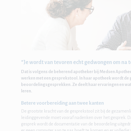
“Je wordt van tevoren echt gedwongen om na t
Dat is volgens de beherend apotheker bij Medsen Apothee
werken met een gesprekstool. In haar apotheek wordt de g
beoordelingsgesprekken. Ze deelt haar ervaringen en wa
leren.
Betere voorbereiding aan twee kanten
De grootste kracht van de gesprekstool zit bij de gezamen
leidinggevende moet vooraf nadenken over het gesprek. D
gesprek wordt de documentatie van de beoordeling uitgedra
er geen computer aan te pas hoeft te komen en er volledig 