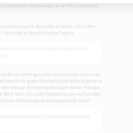
eke competenties toegevoegd aan de HR Gesprekstool.
estede plaats in december en januari. Dat is een
. Toch vindt ze deze timing wel logisch.
eek, maar het is wel het meest logisch om de
en.”
s eerder en ruimer gemaakt: van november tot en met
ibiliteit om de gesprekken goed voor te bereiden en in
e het hele jaar door ook notities kunt maken. Hierdoor
rte tijd te doen. Dit maakt het plannen en voorbereiden
ens haar blijft een goede planning wel de sleutel:
tevoren moet inplannen. Dan houd je er rekening
.”