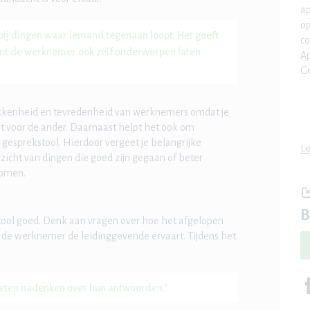
ap
op
n bij dingen waar iemand tegenaan loopt. Het geeft
co
kunt de werknemer ook zelf onderwerpen laten
Ap
Ge
okkenheid en tevredenheid van werknemers omdat je
bt voor de ander. Daarnaast helpt het ook om
 gesprekstool. Hierdoor vergeet je belangrijke
Le
icht van dingen die goed zijn gegaan of beter
komen.
B
tool goed. Denk aan vragen over hoe het afgelopen
e de werknemer de leidinggevende ervaart. Tijdens het
eten nadenken over hun antwoorden.”