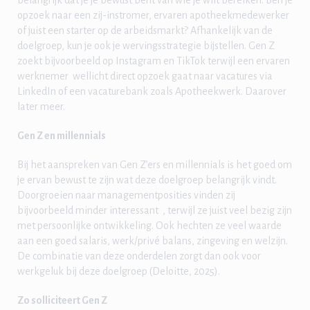
belangrijk dat je je bewust bent van wie je wilt bereiken. Ben je
opzoek naar een zij-instromer, ervaren apotheekmedewerker
of juist een starter op de arbeidsmarkt? Afhankelijk van de
doelgroep, kun je ook je wervingsstrategie bijstellen. Gen Z
zoekt bijvoorbeeld op Instagram en TikTok terwijl een ervaren
werknemer wellicht direct opzoek gaat naar vacatures via
LinkedIn of een vacaturebank zoals Apotheekwerk. Daarover
later meer.
Gen Z en millennials
Bij het aanspreken van Gen Z’ers en millennials is het goed om
je ervan bewust te zijn wat deze doelgroep belangrijk vindt.
Doorgroeien naar managementposities vinden zij
bijvoorbeeld minder interessant , terwijl ze juist veel bezig zijn
met persoonlijke ontwikkeling. Ook hechten ze veel waarde
aan een goed salaris, werk/privé balans, zingeving en welzijn.
De combinatie van deze onderdelen zorgt dan ook voor
werkgeluk bij deze doelgroep (Deloitte, 2025).
Zo solliciteert Gen Z