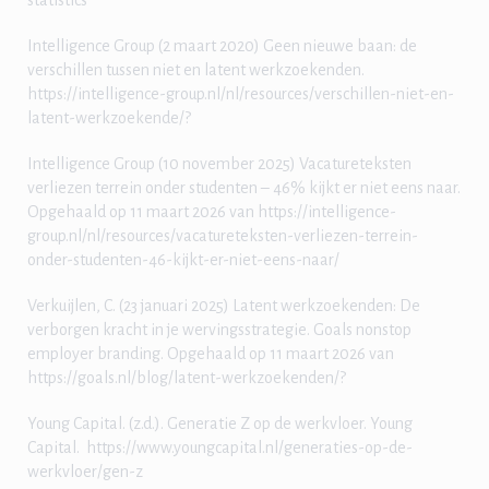
statistics
Intelligence Group (2 maart 2020) Geen nieuwe baan: de
verschillen tussen niet en latent werkzoekenden.
https://intelligence-group.nl/nl/resources/verschillen-niet-en-
latent-werkzoekende/?
Intelligence Group (10 november 2025) Vacatureteksten
verliezen terrein onder studenten – 46% kijkt er niet eens naar.
Opgehaald op 11 maart 2026 van https://intelligence-
group.nl/nl/resources/vacatureteksten-verliezen-terrein-
onder-studenten-46-kijkt-er-niet-eens-naar/
Verkuijlen, C. (23 januari 2025) Latent werkzoekenden: De
verborgen kracht in je wervingsstrategie. Goals nonstop
employer branding. Opgehaald op 11 maart 2026 van
https://goals.nl/blog/latent-werkzoekenden/?
Young Capital. (z.d.). Generatie Z op de werkvloer. Young
Capital. https://www.youngcapital.nl/generaties-op-de-
werkvloer/gen-z