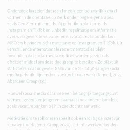
Onderzoek laat zien dat social media een belangrijk kanaal
vormen in de oriëntatie op werk onder jongere generaties,
zoals Gen Z en millennials. Zij gebruiken platforms als
Instagram en TikTok en LinkedIn regelmatig om informatie
over werkgevers te verzamelen en vacatures te ontdekken.
MBO’ers bevinden zicht met name op Instagram en TikTok. Uit
verschillende internationale recruitmentstudies blijkt
bovendien dat social media expliciet worden gezien als
effectief middel om deze doelgroep te bereiken. Zo blijkt uit
statistieken dat ongeveer 86% van de 21- tot 30-jarigen social
media gebruikt tijdens hun zoektocht naar werk (Fennell, 2025;
Aberdeen Group (z.d.).
Hoewel social media daarmee een belangrijk toegangspunt
vormen, gebruiken jongeren daarnaast ook andere kanalen,
zoals vacaturebanken bij hun zoektocht naar werk.
Motivatie om te solliciteren speelt ook een rol bij de inzet van
kanalen (Intelligence Group, 2020). Latente werkzoekenden