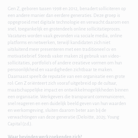
Gen Z, geboren tussen 1998 en 2012, benadert solliciteren op
een andere manier dan eerdere generaties. Deze groep is
opgegroeid met digitale technologie en verwacht daarom een
snel, toegankelijk en grotendeels online sollicitatieproces.
Vacatures worden vaak gevonden via sociale media, online
platforms en netwerken, terwijl kandidaten zich niet
uitsluitend meer presenteren met een traditioneel cv en
motivatiebrief. Steeds vaker maken zij gebruik van video-
sollicitaties, portfolio’s of andere creatieve vormen om hun
persoonlijkheid en vaardigheden zichtbaar te maken.
Daarnaast speelt de reputatie van een organisatie een grote
rol: Gen Z oriënteert zich vooraf uitgebreid op de cultuur,
maatschappelijke impact en ontwikkelmogelijkheden binnen
een organisatie. Werkgevers die transparant communiceren,
snel reageren en een duidelijk beeld geven van hun waarden
en werkomgeving, sluiten daarom beter aan bij de
verwachtingen van deze generatie (Deloitte, 2025; Young
Capital (z.d.).
Waar bevinden werkzoekenden zich?