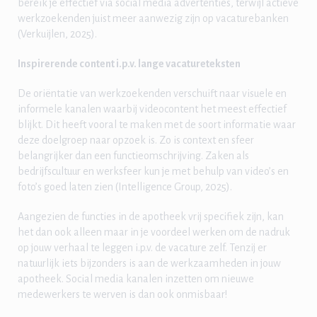
bereik je effectief via social media advertenties, terwijl actieve
werkzoekenden juist meer aanwezig zijn op vacaturebanken
(Verkuijlen, 2025).
Inspirerende content i.p.v. lange vacatureteksten
De oriëntatie van werkzoekenden verschuift naar visuele en
informele kanalen waarbij videocontent het meest effectief
blijkt. Dit heeft vooral te maken met de soort informatie waar
deze doelgroep naar opzoek is. Zo is context en sfeer
belangrijker dan een functieomschrijving. Zaken als
bedrijfscultuur en werksfeer kun je met behulp van video’s en
foto’s goed laten zien (Intelligence Group, 2025).
Aangezien de functies in de apotheek vrij specifiek zijn, kan
het dan ook alleen maar in je voordeel werken om de nadruk
op jouw verhaal te leggen i.p.v. de vacature zelf. Tenzij er
natuurlijk iets bijzonders is aan de werkzaamheden in jouw
apotheek. Social media kanalen inzetten om nieuwe
medewerkers te werven is dan ook onmisbaar!