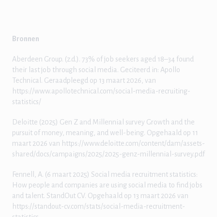
Bronnen
Aberdeen Group. (z.d.). 73% of job seekers aged 18–34 found
their last job through social media. Geciteerd in: Apollo
Technical. Geraadpleegd op 13 maart 2026, van
https://www.apollotechnical.com/social-media-recruiting-
statistics/
Deloitte (2025) Gen Z and Millennial survey Growth and the
pursuit of money, meaning, and well-being. Opgehaald op 11
maart 2026 van https://www.deloitte.com/content/dam/assets-
shared/docs/campaigns/2025/2025-genz-millennial-survey.pdf
Fennell, A. (6 maart 2025) Social media recruitment statistics:
How people and companies are using social media to find jobs
and talent. StandOut CV. Opgehaald op 13 maart 2026 van
https://standout-cv.com/stats/social-media-recruitment-