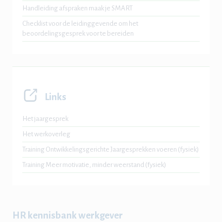
Handleiding afspraken maak je SMART
Checklist voor de leidinggevende om het
beoordelingsgesprek voor te bereiden
Links
Het jaargesprek
Het werkoverleg
Training Ontwikkelingsgerichte Jaargesprekken voeren (fysiek)
Training Meer motivatie, minder weerstand (fysiek)
HR kennisbank werkgever