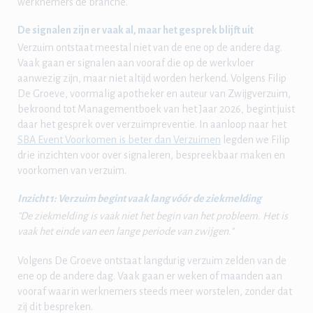
werknemers de branche.
De signalen zijn er vaak al, maar het gesprek blijft uit
Verzuim ontstaat meestal niet van de ene op de andere dag.
Vaak gaan er signalen aan vooraf die op de werkvloer
aanwezig zijn, maar niet altijd worden herkend. Volgens Filip
De Groeve, voormalig apotheker en auteur van Zwijgverzuim,
bekroond tot Managementboek van het Jaar 2026, begint juist
daar het gesprek over verzuimpreventie. In aanloop naar het
SBA Event Voorkomen is beter dan Verzuimen
legden we Filip
drie inzichten voor over signaleren, bespreekbaar maken en
voorkomen van verzuim.
Inzicht 1: Verzuim begint vaak lang vóór de ziekmelding
"De ziekmelding is vaak niet het begin van het probleem. Het is
vaak het einde van een lange periode van zwijgen."
Volgens De Groeve ontstaat langdurig verzuim zelden van de
ene op de andere dag. Vaak gaan er weken of maanden aan
vooraf waarin werknemers steeds meer worstelen, zonder dat
zij dit bespreken.