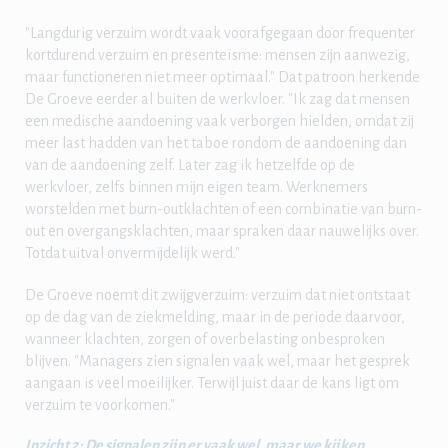
"Langdurig verzuim wordt vaak voorafgegaan door frequenter
kortdurend verzuim en presenteïsme: mensen zijn aanwezig,
maar functioneren niet meer optimaal." Dat patroon herkende
De Groeve eerder al buiten de werkvloer. "Ik zag dat mensen
een medische aandoening vaak verborgen hielden, omdat zij
meer last hadden van het taboe rondom de aandoening dan
van de aandoening zelf. Later zag ik hetzelfde op de
werkvloer, zelfs binnen mijn eigen team. Werknemers
worstelden met burn-outklachten of een combinatie van burn-
out en overgangsklachten, maar spraken daar nauwelijks over.
Totdat uitval onvermijdelijk werd."
De Groeve noemt dit zwijgverzuim: verzuim dat niet ontstaat
op de dag van de ziekmelding, maar in de periode daarvoor,
wanneer klachten, zorgen of overbelasting onbesproken
blijven. "Managers zien signalen vaak wel, maar het gesprek
aangaan is veel moeilijker. Terwijl juist daar de kans ligt om
verzuim te voorkomen."
Inzicht 2: De signalen zijn er vaak wel, maar we kijken