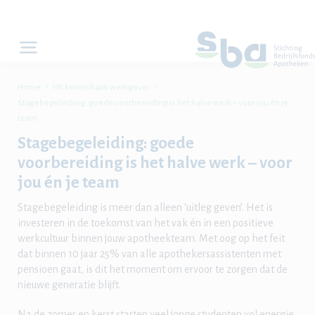


Home
HR kennisbank werkgever
Stagebegeleiding: goede voorbereiding is het halve werk – voor jou én je
team
Stagebegeleiding: goede
voorbereiding is het halve werk – voor
jou én je team
Stagebegeleiding is meer dan alleen ‘uitleg geven’. Het is
investeren in de toekomst van het vak én in een positieve
werkcultuur binnen jouw apotheekteam. Met oog op het feit
dat binnen 10 jaar 25% van alle apothekersassistenten met
pensioen gaat, is dit het moment om ervoor te zorgen dat de
nieuwe generatie blijft.
Na de zomer en kerst starten veel jonge studenten vol energie