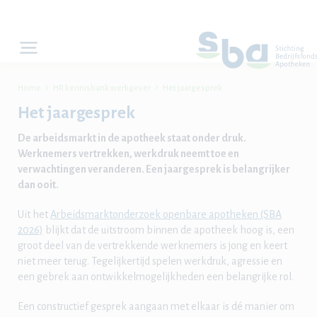


Home
HR kennisbank werkgever
Het jaargesprek
Het jaargesprek
De arbeidsmarkt in de apotheek staat onder druk.
Werknemers vertrekken, werkdruk neemt toe en
verwachtingen veranderen. Een jaargesprek is belangrijker
dan ooit.
Uit het
Arbeidsmarktonderzoek openbare apotheken (SBA
2026)
blijkt dat de uitstroom binnen de apotheek hoog is, een
groot deel van de vertrekkende werknemers is jong en keert
niet meer terug. Tegelijkertijd spelen werkdruk, agressie en
een gebrek aan ontwikkelmogelijkheden een belangrijke rol.
Een constructief gesprek aangaan met elkaar is dé manier om