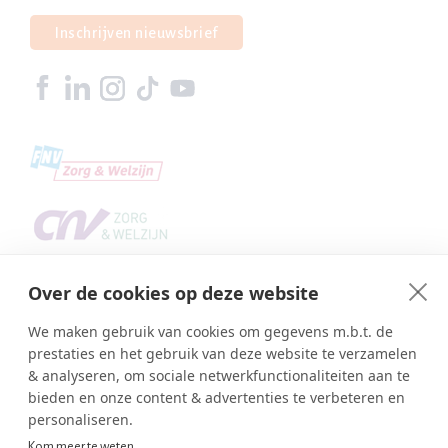
Inschrijven nieuwsbrief
Over de cookies op deze website
We maken gebruik van cookies om gegevens m.b.t. de
prestaties en het gebruik van deze website te verzamelen
& analyseren, om sociale netwerkfunctionaliteiten aan te
bieden en onze content & advertenties te verbeteren en
Copyright © SBA Web 2026
personaliseren.
Ambasco webdesign
Inlog editor
Kom meer te weten