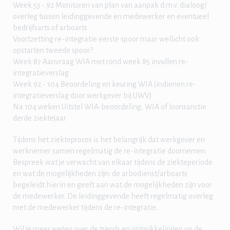
Week 53 - 92 Monitoren van plan van aanpak d.m.v. dialoog/
overleg tussen leidinggevende en medewerker en eventueel
bedrijfsarts of arboarts
Voortzetting re-integratie eerste spoor maar wellicht ook
opstarten tweede spoor?
Week 87 Aanvraag WIA met rond week 85 invullen re-
integratieverslag
Week 92 - 104 Beoordeling en keuring WIA (indienen re-
integratieverslag door werkgever bij UWV)
Na 104 weken Uitstel WIA-beoordeling, WIA of loonsanctie
derde ziektejaar
Tijdens het ziekteproces is het belangrijk dat werkgever en
werknemer samen regelmatig de re-integratie doornemen.
Bespreek wat je verwacht van elkaar tijdens de ziekteperiode
en wat de mogelijkheden zijn: de arbodienst/arboarts
begeleidt hierin en geeft aan wat de mogelijkheden zijn voor
de medewerker. De leidinggevende heeft regelmatig overleg
met de medewerker tijdens de re-integratie.
Wil je meer weten over de trends en ontwikkelingen op de